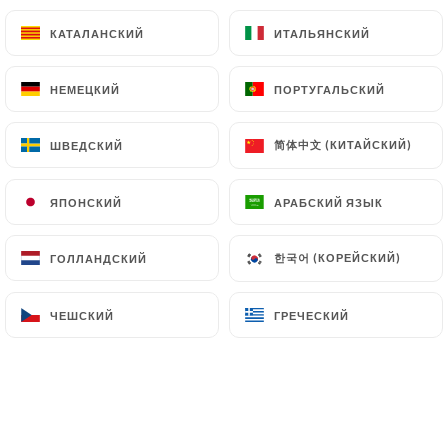
Curry de lentilles avec noix de cajou et épices
КАТАЛАНСКИЙ
КАТАЛАНСКИЙ
ИТАЛЬЯНСКИЙ
ИТАЛЬЯНСКИЙ
13.00€
НЕМЕЦКИЙ
НЕМЕЦКИЙ
ПОРТУГАЛЬСКИЙ
ПОРТУГАЛЬСКИЙ
Paneer Butter Massala
Paneer au sauce tomate avec cajou, amande,
简体中文 (КИТАЙСКИЙ)
简体中文 (КИТАЙСКИЙ)
ШВЕДСКИЙ
ШВЕДСКИЙ
oignon, crème fraîche et épices indiennes
15.50€
ЯПОНСКИЙ
ЯПОНСКИЙ
АРАБСКИЙ ЯЗЫК
АРАБСКИЙ ЯЗЫК
한국어 (КОРЕЙСКИЙ)
한국어 (КОРЕЙСКИЙ)
ГОЛЛАНДСКИЙ
ГОЛЛАНДСКИЙ
Biryanis
ЧЕШСКИЙ
ЧЕШСКИЙ
ГРЕЧЕСКИЙ
ГРЕЧЕСКИЙ
Mijoté au riz, légumes et ses épices,
Coriandre, amandes, raisins