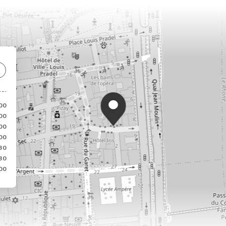
00
00
00
00
30
30
00