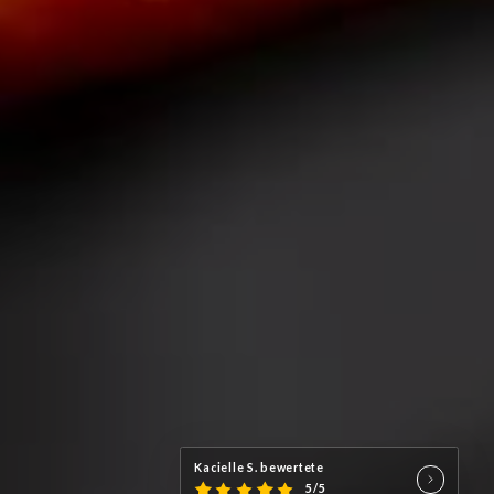
Kacielle S. bewertete
5/5