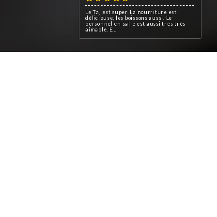
Le Taj est super. La nourriture est
délicieuse, les boissons aussi. Le
personnel en salle est aussi très très
aimable. E...
e, le Taj Indien vous transporte
e et moderne à la fois, statue
ique indienne… tout est fait
z-vous conseiller et initier à
isine indienne et pakistanaise