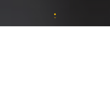
NOTRE IDENTITÉ
Situé en plein coeur de Lyon, près de l’hôtel de vill
directement en Inde ! Découvrez notre décor typiqu
de Ganesh, encens, panneaux en bois sculptés, mus
pour vous dépayser dans un cadre chaleureux. Laisse
nos saveurs !
NOTRE CUISINE
Des plats les plus épicés au plus raffinés, notre cu